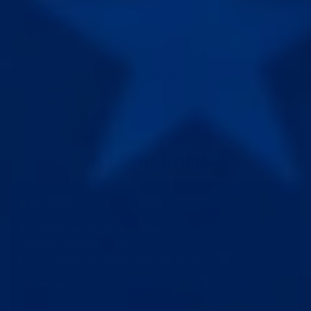
Versand innerhalb von 24 Stunden (Mo–Fr)
Epic Pump
180-Tage-Geld-zurück-Garantie
Wichtigste
Merkmale
Technologie mit doppeltem
Verwendungszweck
Es funktioniert sowohl mit
Luft als auch
mit
Wasser
und ist daher sicher in der Dusche zu
verwenden.