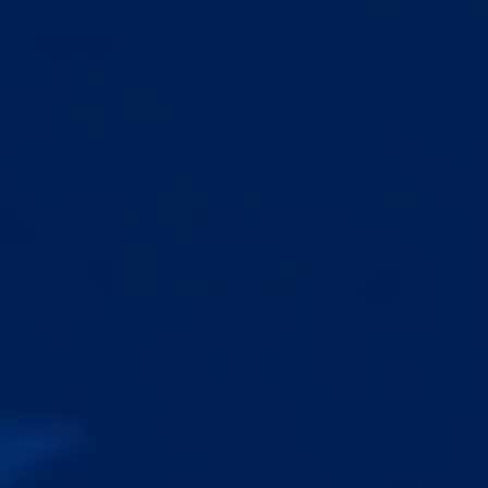
Genaue Druckanzeigen
Zeigt den Unterdruck sowohl in
inHG als auch
in
cmHG
an, um eine präzise Steuerung zu
ermöglichen.
Integrierte Stoppuhr
Behalten Sie die Dauer Ihrer Sitzung direkt auf dem
Gerät im Blick.
App-Konnektivität
Lässt sich nahtlos mit der
PE Trainer App
verbinden
und ermöglicht so eine umfassende intelligente
Steuerung sowie die Aufzeichnung von
Trainingseinheiten.