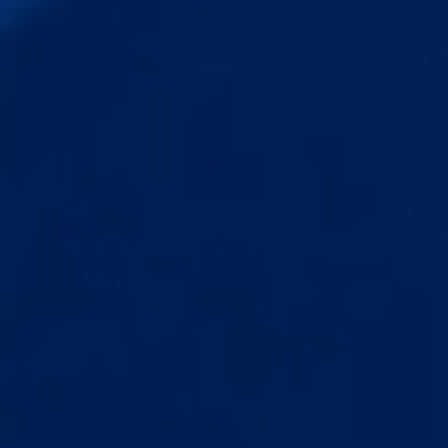
Laden Sie unsere kostenlose Tracker-
App herunter
Unsere leistungsstarke Tracking-App ist Ihr
persönlicher Fortschrittscoach und bei jedem Kauf
kostenlos enthalten.