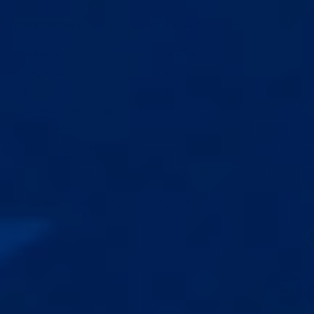
RECHTLICHES
FOLGEN
Datenschutzerklärung
YouTube
Rückgaberecht
Discord
Allgemeine
Instagram
Geschäftsbedingungen
Versandbedingungen
Partnerprogramm
© 2026 Epic Extender. Alle Rechte vorbehalten.
Gebührenfrei
844-680-1099
Mo–Fr 9–18 Uhr EST
Alle auf dieser Website zum Verkauf angebotenen Geräte und
Artikel dienen ausschließlich Unterhaltungszwecken und sind
weder zur Behandlung von Erkrankungen bestimmt noch von
einer medizinischen Behörde zugelassen; sie sollten daher in
keiner Weise an Personen angewendet werden.