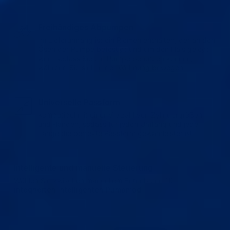
Freihändiges Abpumpen
Im Lieferumfang ist ein Riemen enthalten, der an den
Ösen der Pumpe befestigt und um den Hals gelegt
wird, sodass Sie die Pumpe benutzen können,
während Sie sich in der Wohnung bewegen.
Universelle Passform
Kompatibel mit einer Vielzahl von Zylindergrößen
und -längen, sodass für jeden Umfang und jede
Länge die perfekte Passform gewährleistet ist.
Intelligente und manuelle Steuerung
Wählen Sie zwischen manuellem Betrieb und
10
integrierten intelligenten Pumpmodi.