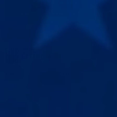
38h 52m 43s
22
% off sitewide. Grab it before the timer runs out.
SHOP
HILFE
Bestseller
Ergebnisse
Verlängerung
Kontakt
Penispumpen
Sendungsverfolgung
Zubehör
Coaching