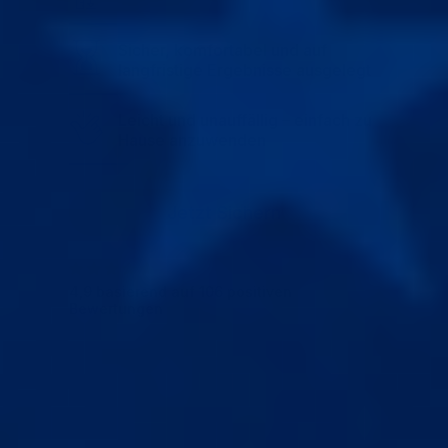
Sicher, komfortabel und auf
langfristige Ergebnisse ausgelegt
Leicht und unauffällig – einfach zu
Hause anzuwenden
Jetzt Sichern
4,9 basierend auf 106 positiven
Bewertungen