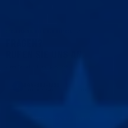
SPRECHEN SIE MIT EINEM MITARBEITER
FRAGEN?
RUFEN SIE UNS AN.
Unser Team hilft Ihnen gerne weiter.
844-680-1099
OPENS IN 7H 54M · MON–FRI 9AM–6PM EST
BIG SALE
:
22
% OFF · ENDS IN