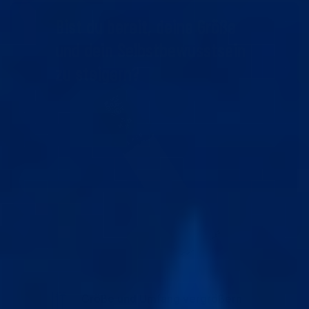
Bist du bereit, deine Größe
und dein Selbstbewusstsein
zu steigern?
Größe und Umfang vergrößern