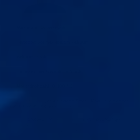
- Maximaler Unterdruck
- Haltezeit bei maximalem Vakuum
- Vakuumdruck
- Haltezeit bei Absenkniedruck
- Motordrehzahl (0–100 %)
Du kannst sogar
verschiedene Smart-Modi miteinander
kombinieren und so
komplexe Trainingsprogramme
erstellen, die genau auf deine Ziele zugeschnitten sind.
Die App
protokolliert
außerdem
alle Pumpvorgänge,
sodass Sie Ihren Fortschritt im Laufe der Zeit
nachverfolgen und überwachen können.