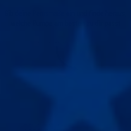
Gib deine
Penismaße
ein und finde heraus,
welche Pumpe am besten zu dir passt