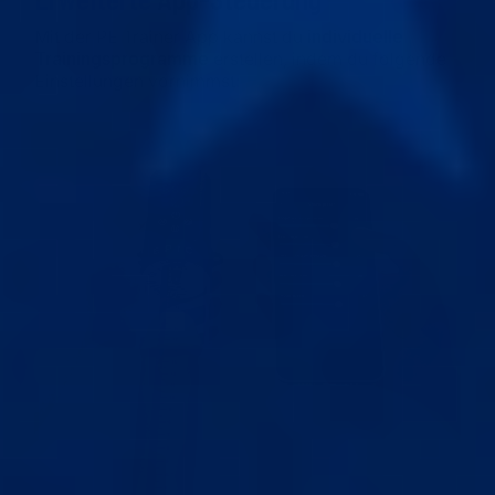
Mit der PE Trainer App kannst du
individuelle
Trainingsprogramme
erstellen, indem du folgende
Einstellungen vornimmst: