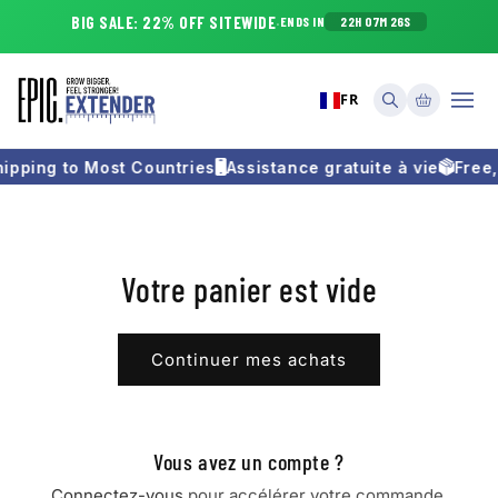
Passer
BIG SALE
:
22
% OFF SITEWIDE
·
ENDS IN
22H 07M 26S
au
contenu
Panier
FR
hipping to Most Countries
Assistance gratuite à vie
Free,
Votre panier est vide
Continuer mes achats
Vous avez un compte ?
Connectez-vous
pour accélérer votre commande.