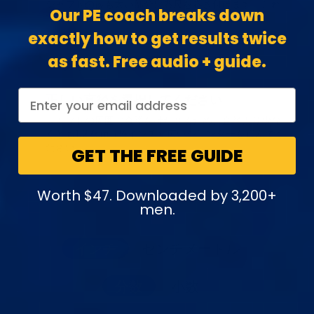
シャフトの最も太い部分に巻尺を巻き付けます。これ
Our PE coach breaks down
で円周が測定できます。
exactly how to get results twice
as fast. Free audio + guide.
ステップ3
正しい直径を選択してください
シャフトの周囲に余裕を持たせるため、直径より少な
くとも1.27cm（½インチ）広いシリンダーを選んでく
ださい。
GET THE FREE GUIDE
Worth $47. Downloaded by 3,200+
men.
インチ
センチメートル
分数
小数