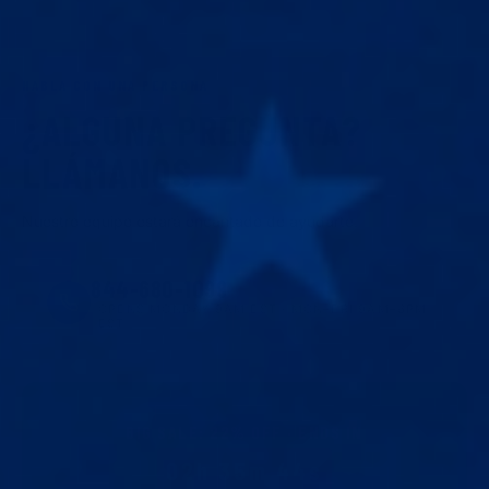
HABLA CON UNA PERSONA
¿ALGUNA PREGUNTA?
LLÁMANOS.
Nuestro equipo estará encantado de ayudarte.
844-680-1099
OPENS MONDAY 9AM EST · MON–FRI 9AM–6PM
EST
BIG SALE
:
22
% OFF · ENDS IN
02h 35m 44s