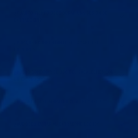
¿CUÁNTO TIEMPO DEBE DURAR UNA SESIÓN DE
EXTRACCIÓN?
¿POR QUÉ ES IMPORTANTE EL TAMAÑO DEL
CILINDRO?
¿PUEDO COMBINAR EL USO DEL SACALECHES CON
UN EXTENSOR?
¿QUÉ APORTA EL VIBRATOR XL AL BOMBEO?
¿QUÉ DEBO EVITAR AL EXTRAERME LECHE?