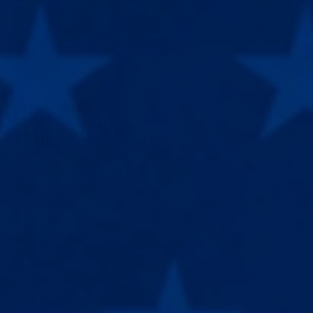
22
% off sitewide. Grab it before the timer runs out.
TIENDA
AYUDA
Los más vendidos
Resultados
Extensores
Contacto
Bombas para el pene
Seguimiento de pedidos
Accesorios
Entrenamiento